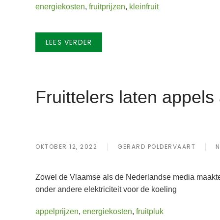
energiekosten
,
fruitprijzen
,
kleinfruit
LEES VERDER
Fruittelers laten appe
OKTOBER 12, 2022
GERARD POLDERVAART
N
Zowel de Vlaamse als de Nederlandse media maakten
onder andere elektriciteit voor de koeling
appelprijzen
,
energiekosten
,
fruitpluk