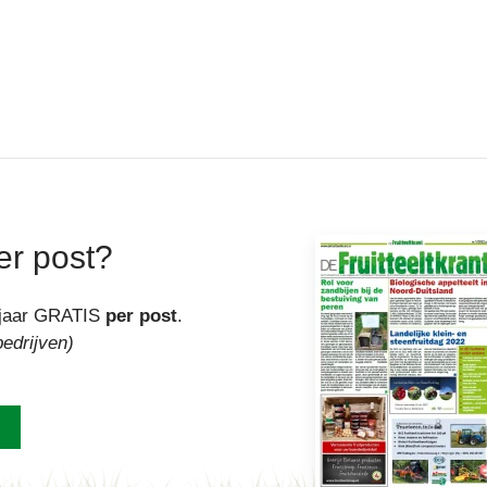
er post?
r jaar GRATIS
per post
.
bedrijven)