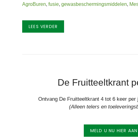
AgroBuren
,
fusie
,
gewasbeschermingsmiddelen
,
Mes
LEES VERDER
De Fruitteeltkrant p
Ontvang De Fruitteeltkrant 4 tot 6 keer pe
(Alleen telers en toeleverings
MELD U NU HIER AAN