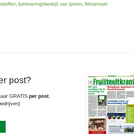
tstoffen
,
toeleveringsbedrijf
,
van Iperen
,
Wesemael
er post?
r jaar GRATIS
per post
.
bedrijven)