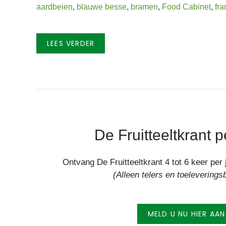
aardbeien
,
blauwe besse
,
bramen
,
Food Cabinet
,
fr
LEES VERDER
De Fruitteeltkrant p
Ontvang De Fruitteeltkrant 4 tot 6 keer pe
(Alleen telers en toeleverings
MELD U NU HIER AAN