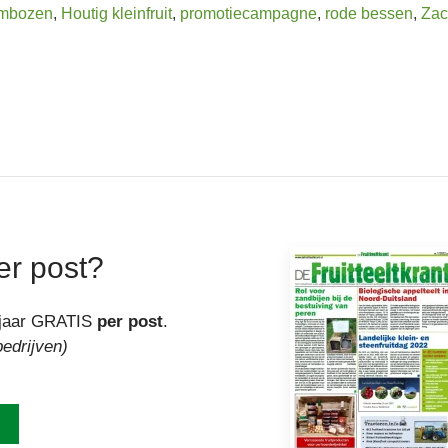
ambozen
,
Houtig kleinfruit
,
promotiecampagne
,
rode bessen
,
Zach
er post?
r jaar GRATIS
per post
.
bedrijven)