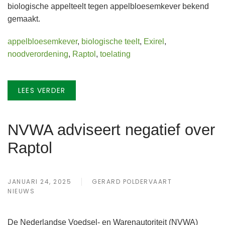
biologische appelteelt tegen appelbloesemkever bekend
gemaakt.
appelbloesemkever
,
biologische teelt
,
Exirel
,
noodverordening
,
Raptol
,
toelating
LEES VERDER
NVWA adviseert negatief over
Raptol
JANUARI 24, 2025
GERARD POLDERVAART
NIEUWS
De Nederlandse Voedsel- en Warenautoriteit (NVWA)